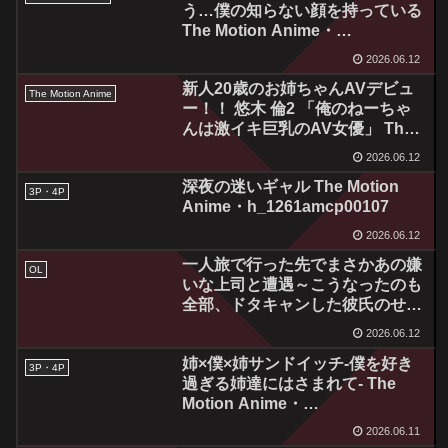
う…僕の知らない顔を持っている
The Motion Anime・
h_1261amcp00106
2026.06.12
新人20歳のお姉ちゃんAVデビュ
The Motion Anime
ー！！ 悠木 倫2 「俺のねーちゃ
んは激イキ巨乳のAV女優」 The
Motion Anime・
2026.06.12
h_1322sgcp00015
深夜の迷いギャル The Motion
3P・4P
Anime・h_1261amcp00107
2026.06.12
一人旅で行った先でまさかあの嫌
OL
いな上司と遭遇～こうなったのも
全部、ドタキャンした彼氏のせい
だからね～ The Motion Anime・
2026.06.12
h_1262apcp00029
姉×僕×姉サンドイッチ-僕を好き
3P・4P
過ぎる姉達にはさまれて- The
Motion Anime・
h_1261amcp00108
2026.06.11