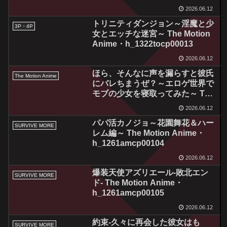
Anime・h_1262apcp00002
2026.06.12
トリニティダンジョン～淫魔と少
3P・4P
女とエッチな迷宮～ The Motion
Anime・h_1322tocp00013
2026.06.12
ほら、そんなに声を漏らすと彼氏
The Motion Anime
にバレちまうぜ？～エロゲ世界で
モブの少女を寝取ってみた～ The
Motion Anime・
2026.06.12
h_1262sgcp00014
パパ活カノジョ～花園舞花＆ハー
SURVIVE MORE
レム編～ The Motion Anime・
h_1261amcp00104
2026.06.12
爆装天使アズリエール-敗北エン
SURVIVE MORE
ド- The Motion Anime・
h_1261amcp00105
2026.06.12
約束-久々に再会した彼女はも
SURVIVE MORE