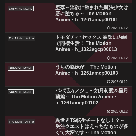
堕落～淫欲に蝕まれた魔法少女は
SURVIVE MORE
悪に堕ちる～ The Motion
Anime・h_1261amcp00101
2026.06.12
トモダチ♂♀セックス 彼氏に内緒
The Motion Anime
で同棲生活！ The Motion
Anime・h_1322sgcp00013
2026.06.12
うちの義妹が。 The Motion
SURVIVE MORE
Anime・h_1261amcp00103
2026.06.12
パパ活カノジョ～如月莉愛＆星月
SURVIVE MORE
蘭編～ The Motion Anime・
h_1261amcp00102
2026.06.12
異世界TS転生チートなし！？～
The Motion Anime
受注クエストはえっちなものが多
くて大変です～ The Motion