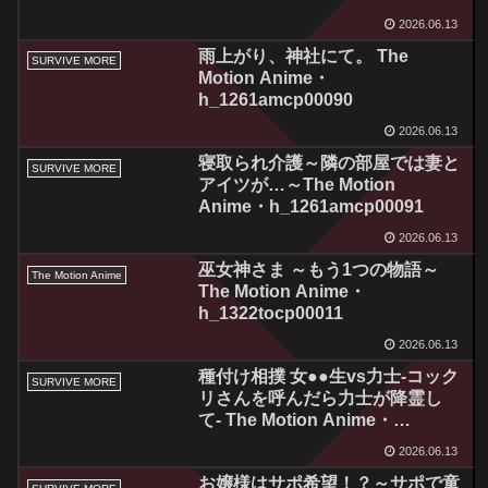
h_1261amcp00089
2026.06.13
雨上がり、神社にて。 The
SURVIVE MORE
Motion Anime・
h_1261amcp00090
2026.06.13
寝取られ介護～隣の部屋では妻と
SURVIVE MORE
アイツが…～The Motion
Anime・h_1261amcp00091
2026.06.13
巫女神さま ～もう1つの物語～
The Motion Anime
The Motion Anime・
h_1322tocp00011
2026.06.13
種付け相撲 女●●生vs力士-コック
SURVIVE MORE
リさんを呼んだら力士が降霊し
て- The Motion Anime・
h_1261amcp00092
2026.06.13
お嬢様はサポ希望！？～サポで童