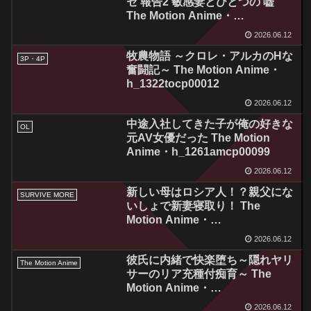
セ’報告2 敏感妻とひとつの’嘘’
The Motion Anime・
h_1322sgcp00011
2026.06.12
牧農物語 ～クロレ・アルカのHな
3P・4P
奮闘記～ The Motion Anime・
h_1322tocp00012
2026.06.12
中途入社してきた子が俺の好きな
OL
元AV女優だった The Motion
Anime・h_1261amcp00099
2026.06.12
新しい母はロシア人！？親父にな
SURVIVE MORE
いしょで新妻寝取り！ The
Motion Anime・
h_1261amcp00100
2026.06.12
彼氏に内緒で快楽堕ち～隠れヤリ
The Motion Anime
サーのリア充種付痴育～ The
Motion Anime・
h_1262sgcp00012
2026.06.12