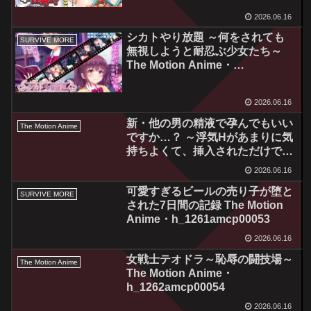
2026.06.16
シカトやり放題 ～何をされても
SURVIVE MORE
無視しようと耐忍ぶ少女たち～
The Motion Anime・
h_1261amcp00051
2026.06.16
新・他の男の精液で孕んでもいい
The Motion Anime
ですか…？ ～浮気Hがあまりに気
持ちよくて、挿入されただけです
ぐにイっちゃうカタブツ女子○生
2026.06.16
～ The Motion Anime【前編】・
可愛すぎるビールの売り子が堕と
h_1322sgcp00001
SURVIVE MORE
された7日間の記録 The Motion
Anime・h_1261amcp00053
2026.06.16
女戦士テオドラ～恥辱の闘技場～
The Motion Anime
The Motion Anime・
h_1262amcp00054
2026.06.16