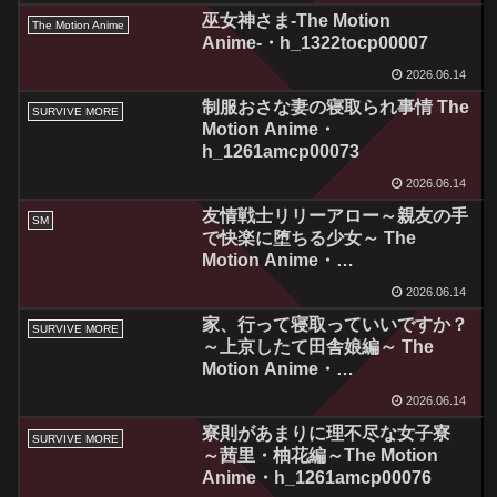
h_1261amcp00072
巫女神さま-The Motion
The Motion Anime
Anime-・h_1322tocp00007
2026.06.14
制服おさな妻の寝取られ事情 The
SURVIVE MORE
Motion Anime・
h_1261amcp00073
2026.06.14
友情戦士リリーアロー～親友の手
SM
で快楽に堕ちる少女～ The
Motion Anime・
h_1262amcp00074
2026.06.14
家、行って寝取っていいですか？
SURVIVE MORE
～上京したて田舎娘編～ The
Motion Anime・
h_1261amcp00075
2026.06.14
寮則があまりに理不尽な女子寮
SURVIVE MORE
～茜里・柚花編～The Motion
Anime・h_1261amcp00076