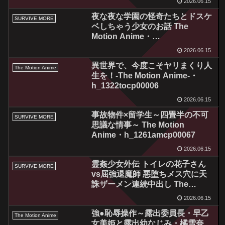
2026.06.15
夜な夜な学園の怪奇たちとドスケ
SURVIVE MORE
ベしちゃう少女のお話 The
Motion Anime・
h_1261amcp00066
2026.06.15
異世界で、今度こそヤリまくり人
The Motion Anime
生を！-The Motion Anime-・
h_1322tocp00006
2026.06.15
事故物件×留学生～四畳半の不可
SURVIVE MORE
思議な情事～ The Motion
Anime・h_1261amcp00067
2026.06.15
霊姦少女外伝 トイレの花子さん
SURVIVE MORE
vs屈強退魔師 悪堕ちメス穴に天
誅ザーメン連続中出し The
Motion Anime・
2026.06.15
h_1261amcp00068
強●恥辱操作～露出委員長・早乙
The Motion Anime
女美姫と露出幼なじみ・橘雪奈