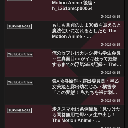
Motion Anime 後編・
h_1261amcp00064
2026.06.15
もしも童貞のまま30歳を迎えると
SURVIVE MORE
魔法使いになれるとしたら The
Motion Anime・
h_1261amcp00063
2026.06.15
俺のセフレはカレシ持ち学生会長
The Motion Anime
～生真面目○○がイキ狂って妊娠
するまでの浮気SEX記録～ The
Motion Anime・
2026.06.15
h_1322sgcp00005
強●恥辱操作～露出委員長・早乙
The Motion Anime
女美姫と露出幼なじみ・橘雪奈
「この変態！ 私たちを裸に剥い
て童貞男達の前に晒すなん
2026.06.15
て……！処女なのに！！」～ The
歩きスマホは条例違反！見つけた
Motion Anime 【前編】・
SURVIVE MORE
ら問答無用で即ハメ生中出し！
h_1322sgcp00003
The Motion Anime・
h_1261amcp00065