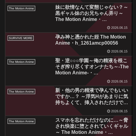
妹に欲情なんて変態じゃない？～
The Motion Anime
黒ギャル妹のお兄ちゃん弄り～
The Motion Anime・
h_1262amcp00055
2026.06.15
孕み神と憑かれた姪 The Motion
SURVIVE MORE
Anime・h_1261amcp00056
2026.06.15
聖・逆○○○学園～俺の精液を根こ
The Motion Anime
そぎ搾り尽くすオンナたち～-The
Motion Anime-・
h_1322tocp00004
2026.06.15
新・他の男の精液で孕んでもいい
The Motion Anime
ですか…？ ～浮気Hがあまりに気
持ちよくて、挿入されただけです
ぐにイっちゃうカタブツ女子○生
2026.06.15
～ The Motion Anime【後編】・
スマホを忘れただけなのに…～脅
h_1322sgcp00002
The Motion Anime
され快楽に堕とされていくギャル
～ The Motion Anime・