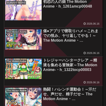
初恋の人の娘 The Motion
SURVIVE MORE
Anime・h_1261amcp00048
2026.06.16
催●アプリで寝取りハメ～これま
The Motion Anime
での恨み、ヤり返してやる！～
The Motion Anime・
h_1262amcp00049
2026.06.16
トレジャーハンタークレア ～精
The Motion Anime
液を集める冒険家～The Motion
Anime-・h_1322tocp00003
2026.06.16
熱闘！ハレンチ運動会！～汗だ
The Motion Anime
せ、声だせ、精子だせ～ The
Motion Anime・
h_1355amcp00050