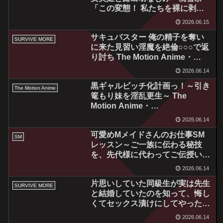
「この変態！ 私たちを裸に剥い
て童貞男達の前に晒すなん
2026.06.15
て……！処女なのに！！」～ The
サキュバスター 俺の精子を奪い
Motion Anime 【後編】・
SURVIVE MORE
に来た見習い淫魔を絶倫○○○で返
h_1322sgcp00004
り討ち The Motion Anime・
h_1261amcp00069
2026.06.14
黒ギャルビッチ化計画っ！～引き
The Motion Anime
篭もり妹を淫乱更生～ The
Motion Anime・
h_1262amcp00070
2026.06.14
可愛めMメイドさんのお仕事SM
SM
レッスン～ご一族に伝わる秘技
を、先代様に代わってご伝授いた
します～ The Motion Anime・
2026.06.14
h_1262amcp00071
片思いしていた同級生が実は先生
SURVIVE MORE
と結婚していたのを知って、悔し
くてセックス漬けにしてやった
The Motion Anime・
2026.06.14