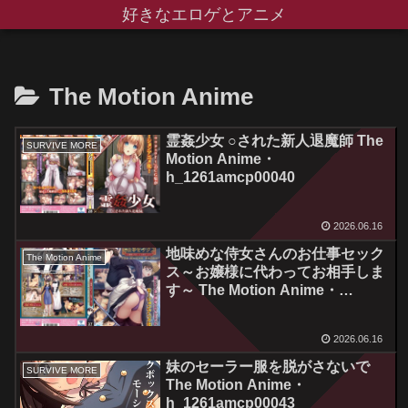
好きなエロゲとアニメ
The Motion Anime
霊姦少女 ○された新人退魔師 The
SURVIVE MORE
Motion Anime・
h_1261amcp00040
2026.06.16
地味めな侍女さんのお仕事セック
The Motion Anime
ス～お嬢様に代わってお相手しま
す～ The Motion Anime・
h_1262amcp00041
2026.06.16
妹のセーラー服を脱がさないで
SURVIVE MORE
The Motion Anime・
h_1261amcp00043