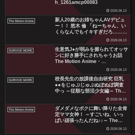
h_1261amcp00083
2026.06.13
新人20歳のお姉ちゃんAVデビュ
The Motion Anime
ー！！ 悠木 倫 「ねーちゃん、い
くらなんでもイキすぎだろ……」
The Motion Anime・
2026.06.13
h_1322sgcp00007
生意気J●が弱みを握られてオッサ
SURVIVE MORE
ンに好き勝手にされちゃうお話
The Motion Anime・
h_1261amcp00084
2026.06.13
校長先生の放課後自由研究 巨乳
SURVIVE MORE
●●をじゅぷじゅぷぬぽぬぽ調査
中っ ～従順な部活少女編～ The
Motion Anime・
2026.06.13
h_1261amcp00085
ダメダメなボクに舞い降りた全肯
The Motion Anime
定ママ女神！ ～すごいね、いっ
ぱい頑張ったんだね♪♪～ The
Motion Anime・
2026.06.13
h_1262amcp00086