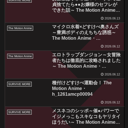
SURVIVE MORE
貞捨てたら●●お嬢様のセフレが
できた話～ The Motion Anime・
h_1261amcp00093
2026.06.13
マイクロ水着×どすけべ奥さんズ
The Motion Anime
～豊満ボディのえちちな誘惑～
The Motion Anime・
h_1355sgcp00009
2026.06.12
エロトラップダンジョン～女冒険
The Motion Anime
者たちは徹底的に攻略されました
～ The Motion Anime・
h_1262apcp00001
2026.06.12
種付けどすけべ運動会！ The
SURVIVE MORE
Motion Anime・
h_1261amcp00094
2026.06.12
メスネコのシッポ～催●パワーで
SURVIVE MORE
イジメっこもスキなコもヤリタイ
ほうだい～ The Motion Anime・
h_1261amcp00095