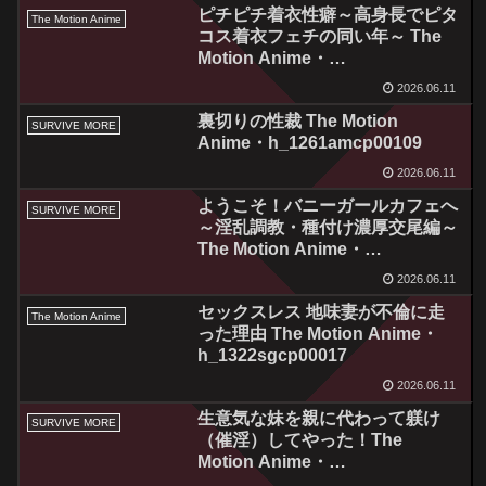
ピチピチ着衣性癖～高身長でピタ
The Motion Anime
コス着衣フェチの同い年～ The
Motion Anime・
h_1262sgcp00016
2026.06.11
裏切りの性裁 The Motion
SURVIVE MORE
Anime・h_1261amcp00109
2026.06.11
ようこそ！バニーガールカフェへ
SURVIVE MORE
～淫乱調教・種付け濃厚交尾編～
The Motion Anime・
h_1261amcp00110
2026.06.11
セックスレス 地味妻が不倫に走
The Motion Anime
った理由 The Motion Anime・
h_1322sgcp00017
2026.06.11
生意気な妹を親に代わって躾け
SURVIVE MORE
（催淫）してやった！The
Motion Anime・
h_1261amcp00111