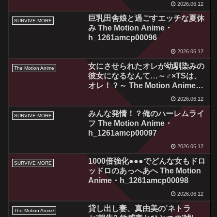
2026.06.12
巨乳田舎娘と過ごすエッチな夏休
SURVIVE MORE
み The Motion Anime・
h_1261amcp00096
2026.06.12
女にさせられたオレが幼馴染みの
The Motion Anime
彼女になるなんて…～♂×TSは、
オレ！？～ The Motion Anime・
h_1262sgcp00010
2026.06.12
みんな発情！？俺のハーレムライ
SURVIVE MORE
フ The Motion Anime・
h_1261amcp00097
2026.06.12
1000倍強化●●●でどんな女もドロ
SURVIVE MORE
ッドロのあっへあへ The Motion
Anime・h_1261amcp00098
2026.06.12
貸し出し妻、真由美の’ネトラ
The Motion Anime