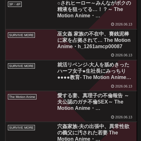
○されヒーロー～みんながボクの
3P・4P
精液を狙ってる…！？～ The
Motion Anime・
h_1322tocp00010
2026.06.13
巫女姦 家族の不在中、賽銭泥棒
SURVIVE MORE
に家を占拠されて… The Motion
Anime・h_1261amcp00087
2026.06.13
就活リベンジ-大人を舐めきった
SURVIVE MORE
ハーフ女子●生社長にみっちり
●●●●教育- The Motion Anime・
h_1261amcp00088
2026.06.13
愛する妻、真理子の不倫報告 ～
The Motion Anime
夫公認のガチ不倫SEX～ The
Motion Anime・
h_1322sgcp00008
2026.06.13
穴姦家族-夫の出張中、異常性欲
SURVIVE MORE
の義父に汚された若妻 The
Motion Anime・