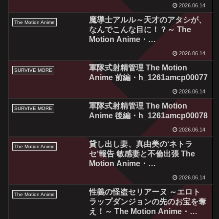
2026.06.14
魔導士アルル～天才のアタシが、
The Motion Anime
なんでこんな目に！？～ The
Motion Anime・
h_1322tocp00008
2026.06.14
軍隊式射精管理 The Motion
SURVIVE MORE
Anime 前編・h_1261amcp00077
2026.06.14
軍隊式射精管理 The Motion
SURVIVE MORE
Anime 後編・h_1261amcp00078
2026.06.14
貸し出し妻、真由美の‘ネトラ
The Motion Anime
セ‘報告 敏感妻と不倫出張 The
Motion Anime・
h_1322sgcp00006
2026.06.14
性義の怪盗セリアーヌ ～エロト
The Motion Anime
ラップダンジョンの先のお宝を奪
え！～ The Motion Anime・