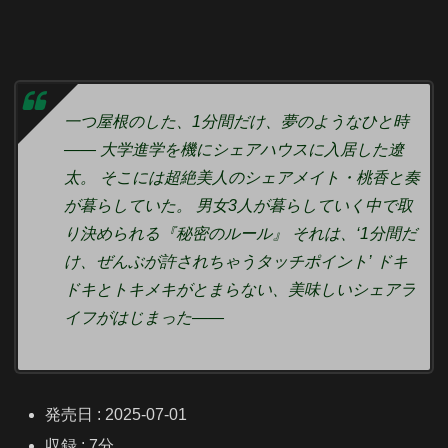
一つ屋根のした、1分間だけ、夢のようなひと時
―― 大学進学を機にシェアハウスに入居した遼
太。 そこには超絶美人のシェアメイト・桃香と奏
が暮らしていた。 男女3人が暮らしていく中で取
り決められる『秘密のルール』 それは、‘1分間だ
け、ぜんぶが許されちゃうタッチポイント’ ドキ
ドキとトキメキがとまらない、美味しいシェアラ
イフがはじまった――
発売日 : 2025-07-01
収録 : 7分