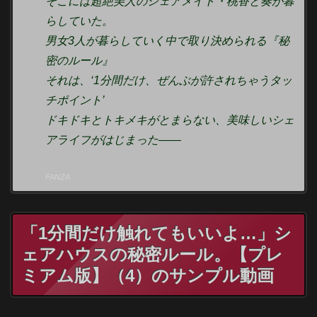
そこには超絶美人のシェアメイト・桃香と奏が暮
らしていた。
男女3人が暮らしていく中で取り決められる『秘
密のルール』
それは、‘1分間だけ、ぜんぶが許されちゃうタッ
チポイント’
ドキドキとトキメキがとまらない、美味しいシェ
アライフがはじまった――
FANZA
「1分間だけ触れてもいいよ…」シ
ェアハウスの秘密ルール。【プレ
ミアム版】（4）のサンプル動画