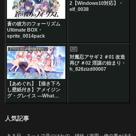
2【Windows10対応】・
elf_0038
蒼の彼方のフォーリズム
Ultimate BOX・
sprite_0014pack
【プレミアム新規登録された方へ】FANZA GAMES（アダルトPCゲーム）で使える最大90％OFFクーポン対象
ZIZ
対魔忍アサギ 2 ＃01 改造
再び ＃02 淫謀の始まり・
h_826zizd00007
【あめぐれ】【描き下ろ
し壁紙付き】アメイジン
グ・グレイス ―What
color is your attribute？
―・cabbage_0003
人気記事
ある日、ネットで見つけたの
姉妹ノ楽園～俺の事が大好