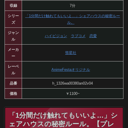
収録
7分
シリー
「1分間だけ触れてもいいよ…」シェアハウスの秘密ルー
ズ
ル。
ジャン
ハイビジョン
ラブコメ
恋愛
ル
メーカ
彗星社
ー
レーベ
AnimeFestaオリジナル
ル
品番
h_1326wa00380an02v04
価格
￥1100~
「1分間だけ触れてもいいよ…」シ
ェアハウスの秘密ルール。【プレ