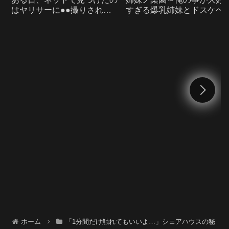
はヤリサーに●●撮りされた
すぎる爆乳姉妹とドスケベ
彼女の動画だった。番外編
断同棲性活～ The Motion
The Motion Anime・品番
Anime・品番
h_1261amcp00221
h_1261amcp00232
ホーム
「1分間だけ触れてもいいよ…」シェアハウスの秘