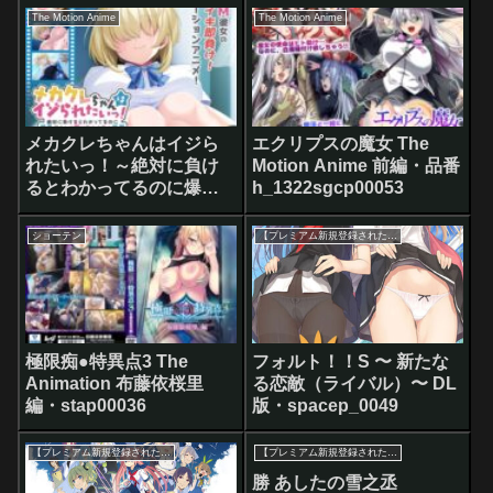
The Motion Anime
The Motion Anime
メカクレちゃんはイジら
エクリプスの魔女 The
れたいっ！～絶対に負け
Motion Anime 前編・品番
るとわかってるのに爆乳
h_1322sgcp00053
揺らして煽り散らす俺の
後輩～ The Motion
ショーテン
【プレミアム新規登録された方へ】FANZA GAMES（アダルトPCゲーム）で使える最大90％OFFクーポン対象
Anime・
h_1262apcp00027
極限痴●特異点3 The
フォルト！！S 〜 新たな
Animation 布藤依桜里
る恋敵（ライバル）〜 DL
編・stap00036
版・spacep_0049
【プレミアム新規登録された方へ】FANZA GAMES（アダルトPCゲーム）で使える最大90％OFFクーポン対象
【プレミアム新規登録された方へ】FANZA GAMES（アダルトPCゲーム）で使える最大90％OFFクーポン対象
勝 あしたの雪之丞