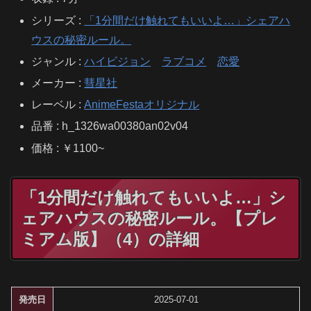
シリーズ :
「1分間だけ触れてもいいよ…」シェアハ
ウスの秘密ルール。
ジャンル :
ハイビジョン
ラブコメ
恋愛
メーカー :
彗星社
レーベル :
AnimeFestaオリジナル
品番 : h_1326wa00380an02v04
価格 : ￥1100~
「1分間だけ触れてもいいよ…」シ
ェアハウスの秘密ルール。【プレ
ミアム版】（4）の詳細
発売日
2025-07-01