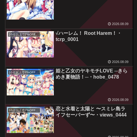
2026.08.09
√ハーレム！ Root Harem！・
10点以上で7%OFFクーポン／サマーセール2026対象
tcrp_0001
2026.08.09
姫と乙女のヤキモチLOVE ─きら
10点以上で7%OFFクーポン／サマーセール2026対象
めき夏物語！─・hobe_0478
2026.08.09
恋と水着と太陽と 〜スミレ島ラ
10点以上で7%OFFクーポン／サマーセール2026対象
イフセーバーず〜・views_0444