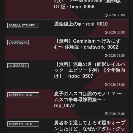
ない！？〜 Windows8.1動作版
DL版・beye_0056
2026.08.08
運命線上のφ・rosl_0010
10点以上で7%OFFクーポン／サマーセール2026対象
2026.08.08
【無料】Geminism 〜げみにず
CRAFTWORK
む〜 体験版・craftwork_0002
2026.08.08
【無料】泥亀の月（面影レイルバ
DL版独占販売
ック・エピソード捌）【全年齢向
け】・hobc_0507
2026.08.08
息子のムスコは誰のモノ！？ 〜
10点以上で7%OFFクーポン／サマーセール2026対象
ムスコ争奪母妹戦線〜・
rsp_0072
2026.08.08
勇者を引退してよろず屋をオープ
10点以上で7%OFFクーポン／サマーセール2026対象
ンしたけど、なぜかアダルトグッ