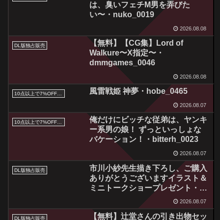
は、臭いフェチM男を弄びた
い〜・nuko_0019
2026.08.08
【無料】【CG集】Lord of
DL版独占販売
Walkure〜X指定〜・
dmmgames_0046
2026.08.08
風雷戦姫 神夢・hobe_0465
10点以上で7%OFFクーポン／サマーセール2026対象
2026.08.07
俺だけにビッチな従弟は、ヤンキ
10点以上で7%OFFクーポン／サマーセール2026対象
ー系男の娘！ ずっといっしょな
バケーション！・bitterh_0023
2026.08.07
市川小紗先生描き下ろし、ご購入
DL版独占販売
ありがとうございますイラスト＆
ミニトークショープレゼント・
silkysall_0004
2026.08.07
【無料】辻堂さんの引き出物セッ
DL版独占販売