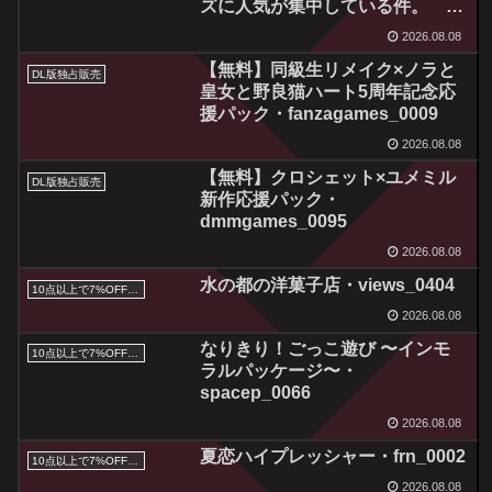
ズに人気が集中している件。 悩
殺色気に悩むサキュバス・フィー
2026.08.08
【電動オナホール対応】・
【無料】同級生リメイク×ノラと
xero_0056
DL版独占販売
皇女と野良猫ハート5周年記念応
援パック・fanzagames_0009
2026.08.08
【無料】クロシェット×ユメミル
DL版独占販売
新作応援パック・
dmmgames_0095
2026.08.08
水の都の洋菓子店・views_0404
10点以上で7%OFFクーポン／サマーセール2026対象
2026.08.08
なりきり！ごっこ遊び 〜インモ
10点以上で7%OFFクーポン／サマーセール2026対象
ラルパッケージ〜・
spacep_0066
2026.08.08
夏恋ハイプレッシャー・frn_0002
10点以上で7%OFFクーポン／サマーセール2026対象
2026.08.08