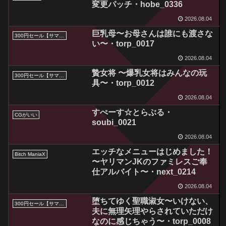
変更パッチ・hobe_0336
2026.08.04
巨乳母〜お母さんは誰にも渡さな
300円セール【サマーセール2026】
い〜・torp_0017
2026.08.04
贄女将 〜爆乳女将はみんなの玩
300円セール【サマーセール2026】
具〜・torp_0012
2026.08.04
すぺーす☆とらぶる・
CGがいい
soubi_0021
2026.08.04
エッチなメニューはじめました！
Bitch ManiaX
〜ヤリマンJKのファミレスご奉
仕アルバイト〜・next_0214
2026.08.04
堕ちてゆく聖職淑女〜いけない、
300円セール【サマーセール2026】
夫に無理矢理やらされていただけ
なのに感じちゃう〜・torp_0008