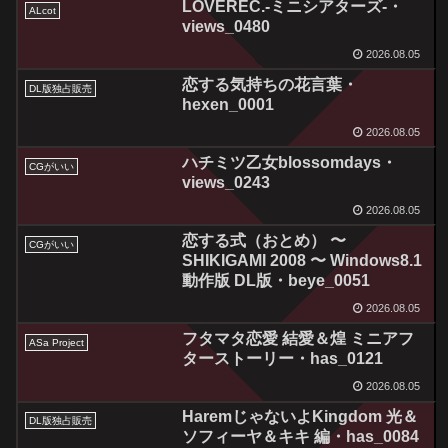
LOVEREC.-ミニシアターズ-・
ALcot
views_0480
2026.08.05
恋する気持ちの花言葉・
DL版独占販売
hexen_0001
2026.08.05
ハチミツ乙女blossomdays・
CGがいい
views_0243
2026.08.05
恋する式（おとめ） 〜
CGがいい
SHIKIGAMI 2008 〜 Windows8.1
動作版 DL版・beye_0051
2026.08.05
フタマタ恋愛 結愛＆煌 ミニアフ
ASa Project
ターストーリー・has_0121
2026.08.05
HaremじゃないよKingdom 光＆
DL版独占販売
ソフィーヤ＆キキ 編・has_0084