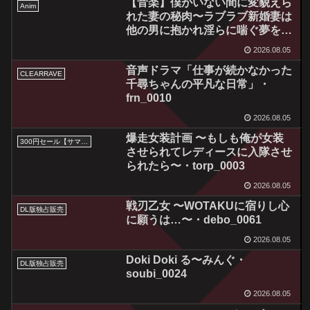
【音楽】僕がいない間に変貌えら
Anim
れた妻の秘肉〜ラブラブ新婚妻は
他の男に抱かれ淫らに喘ぐ夢を見
るか〜 録り下ろしASMRボイス
2026.08.05
ドラマ＆OP・EDテーマ・
音声ドラマ「仕事が続かなかった
sisp_0096
CLEARRAVE
千尋ちゃんの平凡な日常」・
frn_0010
2026.08.05
爆走女装計画 〜もしも俺が女装
300円セール【サマーセール2026】
させられてレディースに入隊させ
られたら〜・torp_0003
2026.08.05
戦刃乙女 〜WOTAKUに宿りし心
DL版独占販売
に願うは…〜・debo_0061
2026.08.05
Doki Doki る〜みんぐ・
DL版独占販売
soubi_0024
2026.08.05