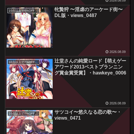
2026.08.09
牝贄狩 〜淫虐のアーケード街〜
10点以上で7%OFFクーポン／サマーセール2026対象
DL版・views_0487
2026.08.09
辻堂さんの純愛ロード【萌えゲー
10点以上で7%OFFクーポン／サマーセール2026対象
アワード2013ベストプランニン
グ賞金賞受賞】・hawkeye_0006
2026.08.09
サツコイ〜悠久なる恋の歌〜・
10点以上で7%OFFクーポン／サマーセール2026対象
views_0471