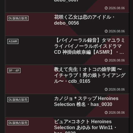
2026.08.06
花咲く乙女は恋のアイドル・
DL版独占販売
debo_0056
2026.08.06
【バイノーラル録音】タマユラミ
ASMR
ライ バイノーラルボイスドラマ
CD 神掛由岐奈編【ASMR】・
digination_0024
2026.08.06
教えて先生！オトコの娘学園 〜
3P・4P
イチャラブ！男の娘トライアング
ル〜・cdb_0165
2026.08.06
カノジョ＊ステップ Heroines
DL版独占販売
Selection 椎名・has_0030
2026.08.06
ピュア×コネクト Heroines
DL版独占販売
Selection あゆみ for Win11・