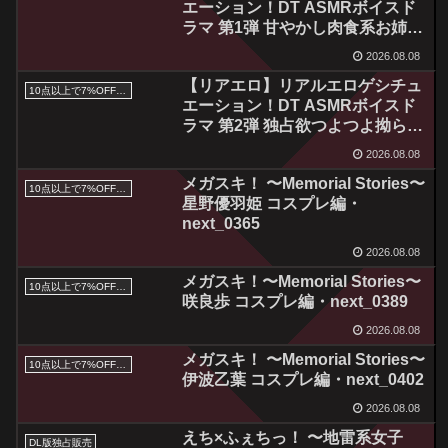
エーション！DT ASMRボイスド
ラマ 第1弾 甘やかし肉食系お姉ち
ゃん 姉川絢音・jist_0009
2026.08.08
【リアエロ】リアルエロゲシチュ
10点以上で7%OFFクーポン／サマーセール2026対象
エーション！DT ASMRボイスド
ラマ 第2弾 独占欲つよつよ拗らせ
系幼馴染 笠間陽菜乃・jist_0012
2026.08.08
メガスキ！ 〜Memorial Stories〜
10点以上で7%OFFクーポン／サマーセール2026対象
星野優羽姫 コスプレ編・
next_0365
2026.08.08
メガスキ！〜Memorial Stories〜
10点以上で7%OFFクーポン／サマーセール2026対象
咲良歩 コスプレ編・next_0389
2026.08.08
メガスキ！ 〜Memorial Stories〜
10点以上で7%OFFクーポン／サマーセール2026対象
伊波乙葉 コスプレ編・next_0402
2026.08.08
えち×ふぇちっ！ 〜地雷系女子
DL版独占販売