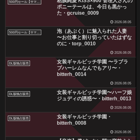
粘膜純愛 KISS×900 管理人さんの
500円セール【サマーセール2026】
ポニーテールは、今日も黒かっ
た・gcruise_0009
2026.08.05
泡（あぶく）に魅入られた人妻
500円セール【サマーセール2026】
〜お仕事と割り切っていたはずな
のに・torp_0010
2026.08.05
女装ギャルビッチ学園 〜ラブラ
DL版独占販売
ブハーレムなんでもアリ〜・
bitterh_0014
2026.08.05
女装ギャルビッチ学園〜ハーフ娘
DL版独占販売
ジュディの誘惑〜・bitterh_0013
2026.08.05
女装ギャルビッチ学園・
DL版独占販売
bitterh_0008
2026.08.05