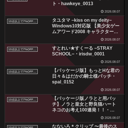
ト・hawkeye_0013
2026.08.07
タユタマ −kiss on my deity−
10点以上で7%OFFクーポン／サマーセール2026対象
Windows10対応版 【美少女ゲー
ムアワード2008 キャラクターデ
ザイン賞金賞受賞】・rosl_0015
2026.08.07
すとれい★すくーる −STRAY
10点以上で7%OFFクーポン／サマーセール2026対象
SCHOOL−・irisdw_0001
2026.08.07
【パッケージ版】もっとHな君の
10点以上で7%OFFクーポン／サマーセール2026対象
日々＆はだかの騎士様パッチ・
spal_0152
2026.08.07
【パッケージ版ノラとと用パッ
10点以上で7%OFFクーポン／サマーセール2026対象
チ】ノラと皇女と野良猫ハート
ネコのお考え100連発！！・
ncpy_0006
2026.08.07
なないろ＊クリップ 〜最後のス
10点以上で7%OFFクーポン／サマーセール2026対象