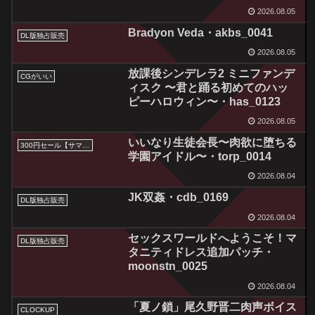
2026.08.05
Bradyon Veda・akbs_0041
DL版独占販売
2026.08.05
放課後シンデレラ2 ミニファンデ
CGがいい
ィスク 〜君と踊る初めてのハッ
ピーハロウィン〜・has_0123
2026.08.05
いいなり生徒会長〜肉欲に堕ちる
300円セール【サマーセール2026】
学園アイドル〜・torp_0014
2026.08.04
JK双姦・cdb_0169
DL版独占販売
2026.08.04
セックスワールドへようこそ！マ
DL版独占販売
タニティドレス追加パッチ・
moonstn_0025
2026.08.04
「夏ノ鎖」尾久野晋二肉声ボイス
CLOCKUP