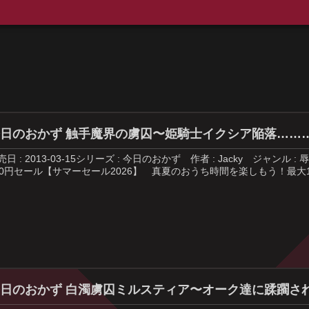
日のおかず 触手魔界の虜囚〜姫騎士イクシア陥落………・ei
売日 : 2013-03-15シリーズ : 今日のおかず 作者 : Jacky 
00円セール【サマーセール2026】 真夏のおうち時間を楽しもう！最大1
日のおかず 白濁虜囚ミルスティア〜オーク達に蹂躙される爆