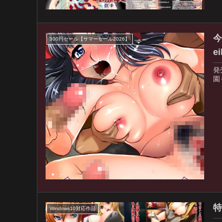
今
300円セール【サマーセール2026】
ei
発
園
特
Windows10対応作品