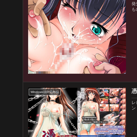
発
も
憑
Windows10対応作品
レ
ン