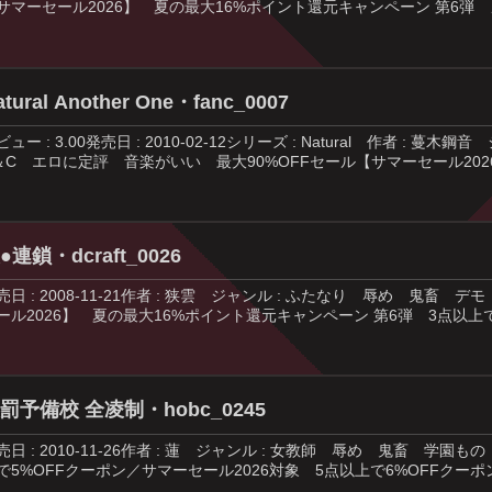
サマーセール2026】 夏の最大16%ポイント還元キャンペーン 第6弾 メー
atural Another One・fanc_0007
ビュー : 3.00発売日 : 2010-02-12シリーズ : Natural 作者 
＆C エロに定評 音楽がいい 最大90%OFFセール【サマーセール2026】
●連鎖・dcraft_0026
売日 : 2008-11-21作者 : 狭雲 ジャンル : ふたなり 辱め 鬼
ール2026】 夏の最大16%ポイント還元キャンペーン 第6弾 3点以上で5
罰予備校 全凌制・hobc_0245
売日 : 2010-11-26作者 : 蓮 ジャンル : 女教師 辱め 鬼畜 学
で5%OFFクーポン／サマーセール2026対象 5点以上で6%OFFクーポン