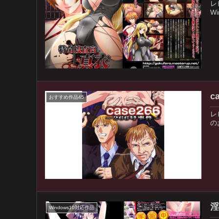
レ
W
c
おすすめ作品45
レ
の
淫
Windows10対応作品