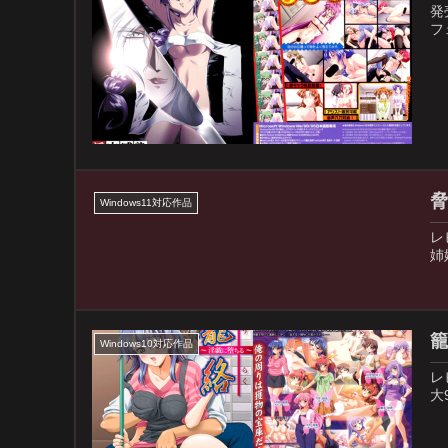
発
フ
脅
Windows11対応作品
レ
姉
籠
Windows10対応作品
レ
大