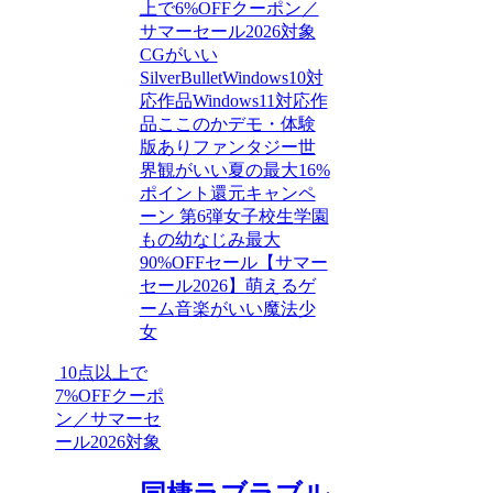
上で6%OFFクーポン／
サマーセール2026対象
CGがいい
SilverBullet
Windows10対
応作品
Windows11対応作
品
ここのか
デモ・体験
版あり
ファンタジー
世
界観がいい
夏の最大16%
ポイント還元キャンペ
ーン 第6弾
女子校生
学園
もの
幼なじみ
最大
90%OFFセール【サマー
セール2026】
萌えるゲ
ーム
音楽がいい
魔法少
女
10点以上で
7%OFFクーポ
ン／サマーセ
ール2026対象