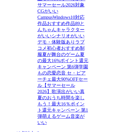
サマーセール2026対象
CGがいい
Campus
Windows10対応
作品
おすすめ作品89
と
んちゃん
キャラクター
がいい
シナリオがいい
デモ・体験版あり
ラブ
コメ
初心者おすすめ
制
服
夏が舞台のゲーム
夏
の最大16%ポイント還元
キャンペーン 第6弾
学園
もの
恋愛
恋音 セ・ピア
ーチェ
最大90%OFFセー
ル【サマーセール
2026】
歌
演出がいい
真
夏のおうち時間を楽し
もう！最大16％ポイン
ト還元キャンペーン 第1
弾
萌えるゲーム
音楽が
いい