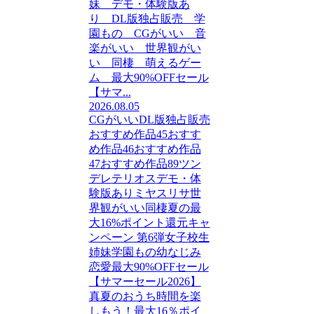
妹 デモ・体験版あ
り DL版独占販売 学
園もの CGがいい 音
楽がいい 世界観がい
い 同棲 萌えるゲー
ム 最大90%OFFセール
【サマ...
2026.08.05
CGがいい
DL版独占販売
おすすめ作品45
おすす
め作品46
おすすめ作品
47
おすすめ作品89
ツン
デレ
テリオス
デモ・体
験版あり
ミヤスリサ
世
界観がいい
同棲
夏の最
大16%ポイント還元キャ
ンペーン 第6弾
女子校生
姉妹
学園もの
幼なじみ
恋愛
最大90%OFFセール
【サマーセール2026】
真夏のおうち時間を楽
しもう！最大16％ポイ