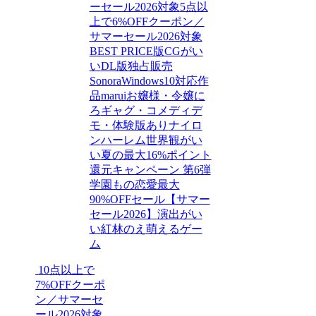
ーセール2026対象
5点以
上で6%OFFクーポン／
サマーセール2026対象
BEST PRICE版
CGがい
い
DL版独占販売
Sonora
Windows10対応作
品
marui
お嬢様・令嬢
に
ろ
ギャグ・コメディ
デ
モ・体験版あり
ナイロ
ン
ハーレム
世界観がい
い
夏の最大16%ポイント
還元キャンペーン 第6弾
学園もの
恋愛
最大
90%OFFセール【サマー
セール2026】
演出がい
い
紅林のえ
萌えるゲー
ム
10点以上で
7%OFFクーポ
ン／サマーセ
ール2026対象