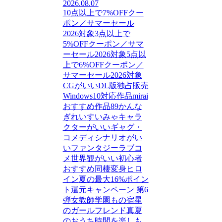
2026.08.07
10点以上で7%OFFクー
ポン／サマーセール
2026対象
3点以上で
5%OFFクーポン／サマ
ーセール2026対象
5点以
上で6%OFFクーポン／
サマーセール2026対象
CGがいい
DL版独占販売
Windows10対応作品
mirai
おすすめ作品89
かんな
ぎれい
すいみゃ
キャラ
クターがいい
ギャグ・
コメディ
シナリオがい
い
ファンタジー
ラブコ
メ
世界観がいい
初心者
おすすめ
同棲
変身ヒロ
イン
夏の最大16%ポイン
ト還元キャンペーン 第6
弾
女教師
学園もの
宿星
のガールフレンド
真夏
のおうち時間を楽しも