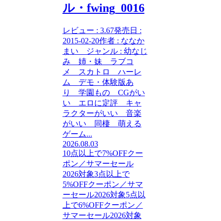
ル・fwing_0016
レビュー : 3.67発売日 :
2015-02-20作者 : ななか
まい ジャンル : 幼なじ
み 姉・妹 ラブコ
メ スカトロ ハーレ
ム デモ・体験版あ
り 学園もの CGがい
い エロに定評 キャ
ラクターがいい 音楽
がいい 同棲 萌える
ゲーム...
2026.08.03
10点以上で7%OFFクー
ポン／サマーセール
2026対象
3点以上で
5%OFFクーポン／サマ
ーセール2026対象
5点以
上で6%OFFクーポン／
サマーセール2026対象