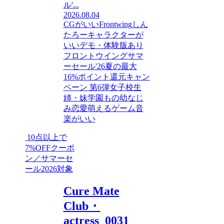
ル'...
2026.08.04
CGがいい
Frontwing
しん
たろー
キャラクターが
いい
デモ・体験版あり
フロントウイングサマ
ーセール'26
夏の最大
16%ポイント還元キャン
ペーン 第6弾
女子校生
姉・妹
学園もの
幼なじ
み
恋愛
萌えるゲーム
音
楽がいい
10点以上で
7%OFFクーポ
ン／サマーセ
ール2026対象
Cure Mate
Club・
actress_0031