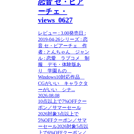
恋音 セ・ピア
ーチェ・
views_0627
レビュー : 3.00発売日 :
2019-04-26シリーズ : 恋
音 セ・ピアーチェ 作
者 : とんちゃん ジャン
ル : 恋愛 ラブコメ 制
服 デモ・体験版あ
り 学園もの
Windows10対応作品
CGがいい キャラクタ
ーがいい シナ...
2026.08.08
10点以上で7%OFFクー
ポン／サマーセール
2026対象
3点以上で
5%OFFクーポン／サマ
ーセール2026対象
5点以
上で6%OFFクーポン／