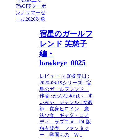
7%OFFクーポ
ン／サマーセ
ール2026対象
宿星のガールフ
レンド 芙慈子
編・
hawkeye_0025
レビュー : 4.00発売日 :
2020-06-19シリーズ : 宿
星のガールフレンド
作者 : かんなぎれい す
いみゃ ジャンル : 女教
師 変身ヒロイン 魔
法少女 ギャグ・コメ
ディ ラブコメ DL版
独占販売 ファンタジ
ー 学園もの W...