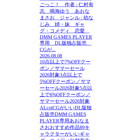
ごっこ！ 作者 : 仁村有
志 鳴海ゆう あおな
まさお ジャンル : 幼な
じみ 姉・妹 ギャ
グ・コメディ 恋愛
DMM GAMES PLAYER
専用 DL版独占販売
CGが...
2026.08.08
10点以上で7%OFFクー
ポン／サマーセール
2026対象
3点以上で
5%OFFクーポン／サマ
ーセール2026対象
5点以
上で6%OFFクーポン／
サマーセール2026対象
ALcot
CGがいい
DL版独
占販売
DMM GAMES
PLAYER専用
あおなま
さお
おすすめ作品89
キ
ャラクターがいい
ギャ