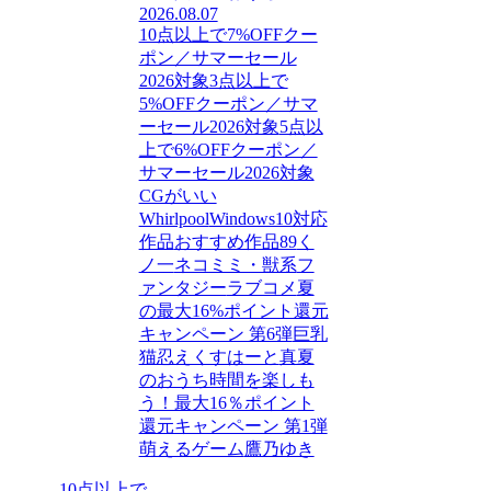
2026.08.07
10点以上で7%OFFクー
ポン／サマーセール
2026対象
3点以上で
5%OFFクーポン／サマ
ーセール2026対象
5点以
上で6%OFFクーポン／
サマーセール2026対象
CGがいい
Whirlpool
Windows10対応
作品
おすすめ作品89
く
ノ一
ネコミミ・獣系
フ
ァンタジー
ラブコメ
夏
の最大16%ポイント還元
キャンペーン 第6弾
巨乳
猫忍えくすはーと
真夏
のおうち時間を楽しも
う！最大16％ポイント
還元キャンペーン 第1弾
萌えるゲーム
鷹乃ゆき
10点以上で