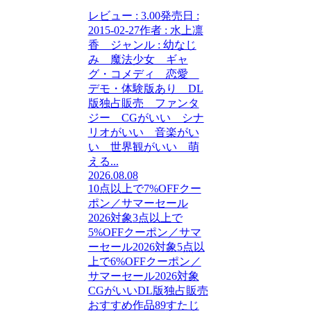
レビュー : 3.00発売日 :
2015-02-27作者 : 水上凛
香 ジャンル : 幼なじ
み 魔法少女 ギャ
グ・コメディ 恋愛
デモ・体験版あり DL
版独占販売 ファンタ
ジー CGがいい シナ
リオがいい 音楽がい
い 世界観がいい 萌
える...
2026.08.08
10点以上で7%OFFクー
ポン／サマーセール
2026対象
3点以上で
5%OFFクーポン／サマ
ーセール2026対象
5点以
上で6%OFFクーポン／
サマーセール2026対象
CGがいい
DL版独占販売
おすすめ作品89
すたじ