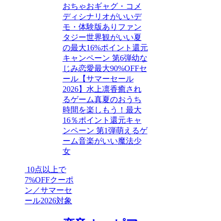
おちゃお
ギャグ・コメ
ディ
シナリオがいい
デ
モ・体験版あり
ファン
タジー
世界観がいい
夏
の最大16%ポイント還元
キャンペーン 第6弾
幼な
じみ
恋愛
最大90%OFFセ
ール【サマーセール
2026】
水上凛香
癒され
るゲーム
真夏のおうち
時間を楽しもう！最大
16％ポイント還元キャ
ンペーン 第1弾
萌えるゲ
ーム
音楽がいい
魔法少
女
10点以上で
7%OFFクーポ
ン／サマーセ
ール2026対象