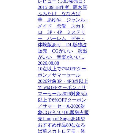
レビュー : 3.83発売日 :
2015-09-18作者 : 萌木原
ふみたけ ななろば
華 あゆや ジャンル :
メイド 恋愛 スカト
ロ 3P・4P ミステリ
ー ハーレム デモ・
体験版あり DL版独占
販売 CGがいい 演出
がいい 音楽がいい...
2026.08.08
10点以上で7%OFFクー
ポン／サマーセール
2026対象
3P・4P
3点以上
で5%OFFクーポン／サ
マーセール2026対象
5点
以上で6%OFFクーポン
／サマーセール2026対
象
CGがいい
DL版独占販
売
Lump of Sugar
あゆや
おすすめ作品89
ななろ
ば華
スカトロ
デモ・体