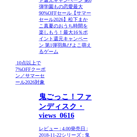
ト還元キャンペーン 第6
弾
学園もの
恋愛
最大
90%OFFセール【サマー
セール2026】
松下まか
こ
真夏のおうち時間を
楽しもう！最大16％ポ
イント還元キャンペー
ン 第1弾
羽鳥ぴよこ
萌え
るゲーム
10点以上で
7%OFFクーポ
ン／サマーセ
ール2026対象
鬼ごっこ！ファ
ンディスク・
views_0616
レビュー : 4.00発売日 :
2018-11-22シリーズ : 鬼