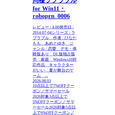
同棲ラブラブル
for Win11・
roboprn_0006
レビュー : 4.00発売日 :
2014-07-04シリーズ : ラ
ブラブル 作者 : ひなた
もも あめとゆき ジ
ャンル : 恋愛 デモ・体
験版あり DL版独占販
売 家庭 Windows10対
応作品 キャラクター
がいい 夏が舞台のゲ
ーム ...
2026.08.03
10点以上で7%OFFクー
ポン／サマーセール
2026対象
3点以上で
5%OFFクーポン／サマ
ーセール2026対象
5点以
上で6%OFFクーポン／