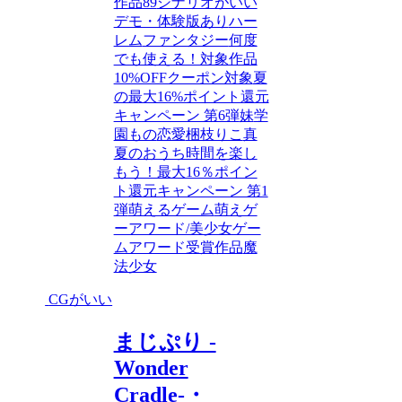
作品89
シナリオがいい
デモ・体験版あり
ハー
レム
ファンタジー
何度
でも使える！対象作品
10%OFFクーポン対象
夏
の最大16%ポイント還元
キャンペーン 第6弾
妹
学
園もの
恋愛
梱枝りこ
真
夏のおうち時間を楽し
もう！最大16％ポイン
ト還元キャンペーン 第1
弾
萌えるゲーム
萌えゲ
ーアワード/美少女ゲー
ムアワード受賞作品
魔
法少女
CGがいい
まじぷり -
Wonder
Cradle-・