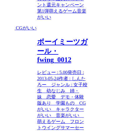
ント還元キャンペーン
第1弾
萌えるゲーム
音楽
がいい
CGがいい
ボーイミーツガ
ール・
fwing_0012
レビュー : 5.00発売日 :
2013-05-24作者 : しんた
ろー ジャンル : 女子校
生 幼なじみ 姉・
妹 恋愛 デモ・体験
版あり 学園もの CG
がいい キャラクター
がいい 音楽がいい
萌えるゲーム フロン
トウイングサマーセー