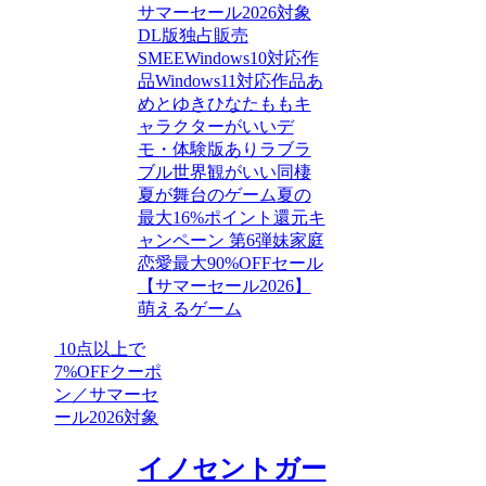
サマーセール2026対象
DL版独占販売
SMEE
Windows10対応作
品
Windows11対応作品
あ
めとゆき
ひなたもも
キ
ャラクターがいい
デ
モ・体験版あり
ラブラ
ブル
世界観がいい
同棲
夏が舞台のゲーム
夏の
最大16%ポイント還元キ
ャンペーン 第6弾
妹
家庭
恋愛
最大90%OFFセール
【サマーセール2026】
萌えるゲーム
10点以上で
7%OFFクーポ
ン／サマーセ
ール2026対象
イノセントガー