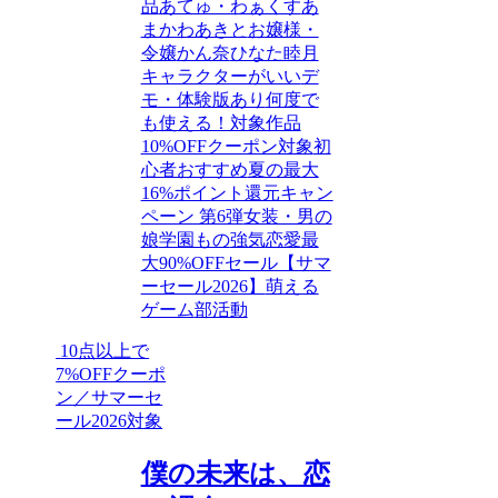
品
あてゅ・わぁくす
あ
まかわあきと
お嬢様・
令嬢
かん奈
ひなた睦月
キャラクターがいい
デ
モ・体験版あり
何度で
も使える！対象作品
10%OFFクーポン対象
初
心者おすすめ
夏の最大
16%ポイント還元キャン
ペーン 第6弾
女装・男の
娘
学園もの
強気
恋愛
最
大90%OFFセール【サマ
ーセール2026】
萌える
ゲーム
部活動
10点以上で
7%OFFクーポ
ン／サマーセ
ール2026対象
僕の未来は、恋