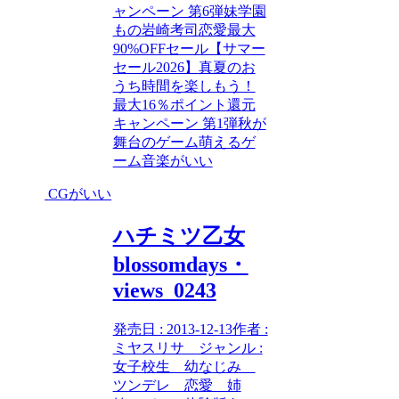
ャンペーン 第6弾
妹
学園
もの
岩崎考司
恋愛
最大
90%OFFセール【サマー
セール2026】
真夏のお
うち時間を楽しもう！
最大16％ポイント還元
キャンペーン 第1弾
秋が
舞台のゲーム
萌えるゲ
ーム
音楽がいい
CGがいい
ハチミツ乙女
blossomdays・
views_0243
発売日 : 2013-12-13作者 :
ミヤスリサ ジャンル :
女子校生 幼なじみ
ツンデレ 恋愛 姉