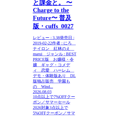
と課金と。 〜
Charge to the
Future〜 普及
版・cuffs_0027
レビュー : 3.38発売日 :
2019-02-22作者 : にろ
ナイロン 紅林のえ
marui ジャンル : BEST
PRICE版 お嬢様・令
嬢 ギャグ・コメデ
ィ 恋愛 ハーレム
デモ・体験版あり DL
版独占販売 学園も
の Wind...
2026.08.03
10点以上で7%OFFクー
ポン／サマーセール
2026対象
3点以上で
5%OFFクーポン／サマ