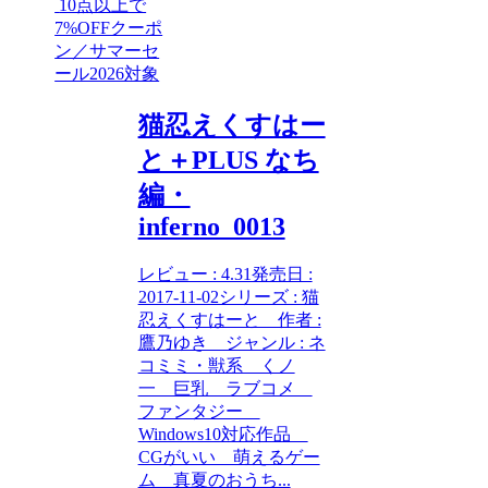
10点以上で
7%OFFクーポ
ン／サマーセ
ール2026対象
猫忍えくすはー
と＋PLUS なち
編・
inferno_0013
レビュー : 4.31発売日 :
2017-11-02シリーズ : 猫
忍えくすはーと 作者 :
鷹乃ゆき ジャンル : ネ
コミミ・獣系 くノ
一 巨乳 ラブコメ
ファンタジー
Windows10対応作品
CGがいい 萌えるゲー
ム 真夏のおうち...