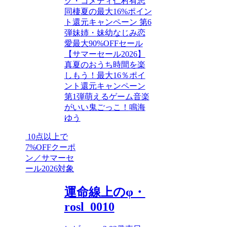
グ・コメディ
仁村有志
同棲
夏の最大16%ポイン
ト還元キャンペーン 第6
弾
妹
姉・妹
幼なじみ
恋
愛
最大90%OFFセール
【サマーセール2026】
真夏のおうち時間を楽
しもう！最大16％ポイ
ント還元キャンペーン
第1弾
萌えるゲーム
音楽
がいい
鬼ごっこ！
鳴海
ゆう
10点以上で
7%OFFクーポ
ン／サマーセ
ール2026対象
運命線上のφ・
rosl_0010