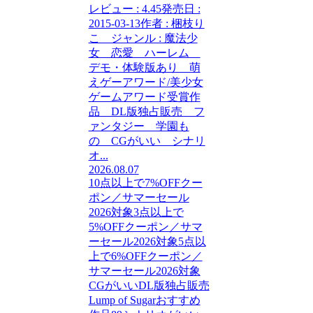
レビュー : 4.45発売日 :
2015-03-13作者 : 梱枝り
こ ジャンル : 魔法少
女 恋愛 ハーレム
デモ・体験版あり 萌
えゲーアワード/美少女
ゲームアワード受賞作
品 DL版独占販売 フ
ァンタジー 学園も
の CGがいい シナリ
オ...
2026.08.07
10点以上で7%OFFクー
ポン／サマーセール
2026対象
3点以上で
5%OFFクーポン／サマ
ーセール2026対象
5点以
上で6%OFFクーポン／
サマーセール2026対象
CGがいい
DL版独占販売
Lump of Sugar
おすすめ