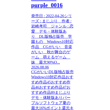
purple_0016
発売日 : 2022-04-26シリ
ーズ : まじぷり 作者 :
岩崎考司 ジャンル : 恋
愛 デモ・体験版あ
り DL版独占販売 学
園もの Windows10対応
作品 CGがいい 音楽
がいい 秋が舞台のゲ
ーム 萌えるゲーム
妹 最大90%O...
2026.08.06
CGがいい
DL版独占販売
Windows10対応作品
おす
すめ作品45
おすすめ作
品46
おすすめ作品47
お
すすめ作品89
まじぷり
デモ・体験版あり
パー
プルソフトウェア
夏の
最大16%ポイント還元キ