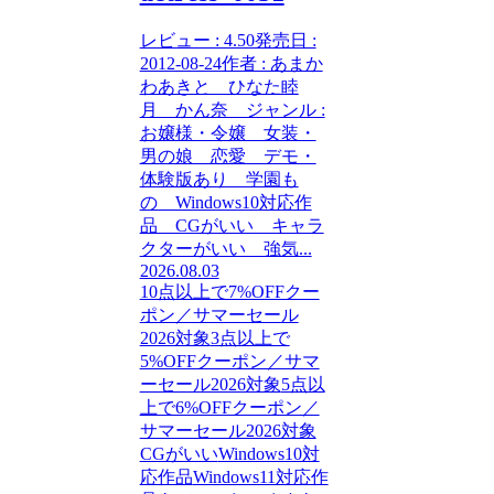
レビュー : 4.50発売日 :
2012-08-24作者 : あまか
わあきと ひなた睦
月 かん奈 ジャンル :
お嬢様・令嬢 女装・
男の娘 恋愛 デモ・
体験版あり 学園も
の Windows10対応作
品 CGがいい キャラ
クターがいい 強気...
2026.08.03
10点以上で7%OFFクー
ポン／サマーセール
2026対象
3点以上で
5%OFFクーポン／サマ
ーセール2026対象
5点以
上で6%OFFクーポン／
サマーセール2026対象
CGがいい
Windows10対
応作品
Windows11対応作