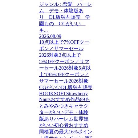
ジャンル : 恋愛 ハーレ
ム デモ・体験版あ
り DL版独占販売 学
園もの CGがいい
キ...
2026.08.09
10点以上で7%OFFクー
ポン／サマーセール
2026対象
3点以上で
5%OFFクーポン／サマ
ーセール2026対象
5点以
上で6%OFFクーポン／
サマーセール2026対象
CGがいい
DL版独占販売
HOOKSOFT
Strawberry
Nauts
おすすめ作品89
も
とみやみつき
キャラク
ターがいい
デモ・体験
版あり
ハーレム
世界観
がいい
初心者おすすめ
同棲
夏の最大16%ポイン