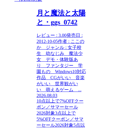
月と魔法と太陽
と・ggs_0742
レビュー : 3.00発売日 :
2012-10-05作者 : ここの
か ジャンル : 女子校
生 幼なじみ 魔法少
女 デモ・体験版あ
り ファンタジー 学
園もの Windows10対応
作品 CGがいい 音楽
がいい 世界観がい
い 萌えるゲーム ...
2026.08.03
10点以上で7%OFFクー
ポン／サマーセール
2026対象
3点以上で
5%OFFクーポン／サマ
ーセール2026対象
5点以