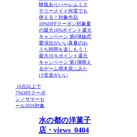
験版あり
ハーレム
ミス
テリー
メイド
何度でも
使える！対象作品
10%OFFクーポン対象
夏
の最大16%ポイント還元
キャンペーン 第6弾
妹
恋
愛
演出がいい
真夏のお
うち時間を楽しもう！
最大16％ポイント還元
キャンペーン 第1弾
萌え
るゲーム
萌木原ふみた
け
音楽がいい
10点以上で
7%OFFクーポ
ン／サマーセ
ール2026対象
水の都の洋菓子
店・views_0404