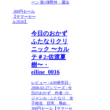
ーン 第1弾
野外・露出
300円セール
【サマーセー
ル2026】
今日のおかず
ふたなりクリ
ニック 〜カル
テ＃2:佐渡夏
樹〜・
eiline_0016
レビュー : 4.00発売日 :
2008-02-27シリーズ : 今
日のおかず 作者 : Q
ジャンル : ふたなり 女
子校生 巨乳 辱め
300円セール【サマーセ