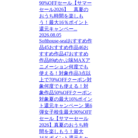
90%OFFセール【サマー
セール2026】 真夏の
おうち時間を楽しも
う！最大16％ポイント
還元キャンペー...
2026.08.05
Softhouse-seal
おすすめ作
品45
おすすめ作品46
お
すすめ作品47
おすすめ
作品89
めかぶ味MAX
ア
ニメーション
何度でも
使える！対象作品3点以
上で70%OFFクーポン対
象
何度でも使える！対
象作品50%OFFクーポン
対象
夏の最大16%ポイン
ト還元キャンペーン 第6
弾
女子校生
最大90%OFF
セール【サマーセール
2026】
真夏のおうち時
間を楽しもう！最大
16％ポイント還元キャ