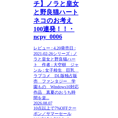
チ】ノラと皇女
と野良猫ハート
ネコのお考え
100連発！！・
ncpy_0006
レビュー : 4.20発売日 :
2021-02-26シリーズ : ノ
ラと皇女と野良猫ハー
ト 作者 : 大空樹 ジャ
ンル : 女子校生 巨乳
ラブコメ DL版独占販
売 ファンタジー 学
園もの Windows10対応
作品 真夏のおうち時
間を楽...
2026.08.07
10点以上で7%OFFクー
ポン／サマーセール