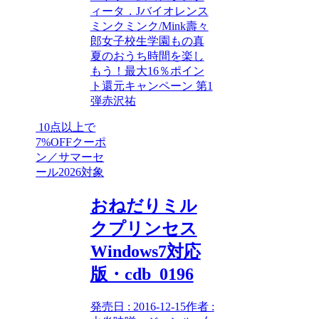
ィータ．J
バイオレンス
ミンク
ミンク/Mink
壽々
郎
女子校生
学園もの
真
夏のおうち時間を楽し
もう！最大16％ポイン
ト還元キャンペーン 第1
弾
赤沢祐
10点以上で
7%OFFクーポ
ン／サマーセ
ール2026対象
おねだりミル
クプリンセス
Windows7対応
版・cdb_0196
発売日 : 2016-12-15作者 :