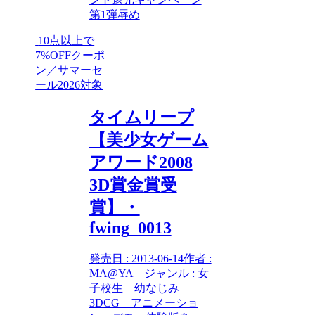
第1弾
辱め
10点以上で
7%OFFクーポ
ン／サマーセ
ール2026対象
タイムリープ
【美少女ゲーム
アワード2008
3D賞金賞受
賞】・
fwing_0013
発売日 : 2013-06-14作者 :
MA@YA ジャンル : 女
子校生 幼なじみ
3DCG アニメーショ