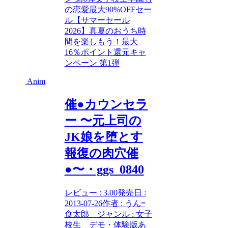
の
恋愛
最大90%OFFセー
ル【サマーセール
2026】
真夏のおうち時
間を楽しもう！最大
16％ポイント還元キャ
ンペーン 第1弾
Anim
催●カウンセラ
ー 〜元上司の
JK娘を堕とす
報復の肉穴催
●〜・ggs_0840
レビュー : 3.00発売日 :
2013-07-26作者 : うん=
食太郎 ジャンル : 女子
校生 デモ・体験版あ