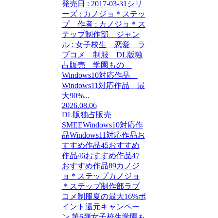
発売日 : 2017-03-31シリ
ーズ : カノジョ＊ステッ
プ 作者 : カノジョ＊ス
テップ制作部 ジャン
ル : 女子校生 恋愛 ラ
ブコメ 制服 DL版独
占販売 学園もの
Windows10対応作品
Windows11対応作品 最
大90%...
2026.08.06
DL版独占販売
SMEE
Windows10対応作
品
Windows11対応作品
お
すすめ作品45
おすすめ
作品46
おすすめ作品47
おすすめ作品89
カノジ
ョ＊ステップ
カノジョ
＊ステップ制作部
ラブ
コメ
制服
夏の最大16%ポ
イント還元キャンペー
ン 第6弾
女子校生
学園も