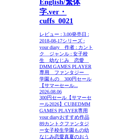
English/繁体
字.ver・
cuffs_0021
レビュー : 3.00発売日 :
2018-08-17シリーズ :
your diary 作者 : カント
ク ジャンル : 女子校
生 幼なじみ 恋愛
DMM GAMES PLAYER
専用 ファンタジー
学園もの 300円セール
【サマーセール...
2026.08.06
300円セール【サマーセ
ール2026】
CUBE
DMM
GAMES PLAYER専用
your diary
おすすめ作品
89
カントク
ファンタジ
ー
女子校生
学園もの
幼
なじみ
恋愛
真夏のおう