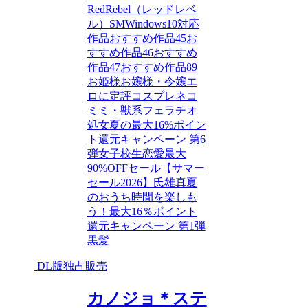
RedRebel（レッドレベ
ル）
SM
Windows10対応
作品
おすすめ作品45
お
すすめ作品46
おすすめ
作品47
おすすめ作品89
お姫様
お嬢様・令嬢
エ
ロに定評
コスプレ
ネコ
ミミ・獣系
フェラチオ
処女
夏の最大16%ポイン
ト還元キャンペーン 第6
弾
女子校生
恋愛
最大
90%OFFセール【サマー
セール2026】
氏雄
真夏
のおうち時間を楽しも
う！最大16％ポイント
還元キャンペーン 第1弾
黒髪
DL版独占販売
カノジョ＊ステ