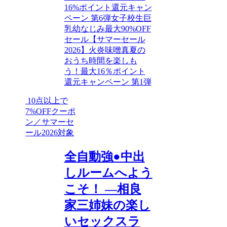
16%ポイント還元キャン
ペーン 第6弾
女子校生
巨
乳
幼なじみ
最大90%OFF
セール【サマーセール
2026】
火炎味噌
真夏の
おうち時間を楽しも
う！最大16％ポイント
還元キャンペーン 第1弾
10点以上で
7%OFFクーポ
ン／サマーセ
ール2026対象
全自動強●中出
しルームへよう
こそ！ ―相良
家三姉妹の楽し
いセックスラ