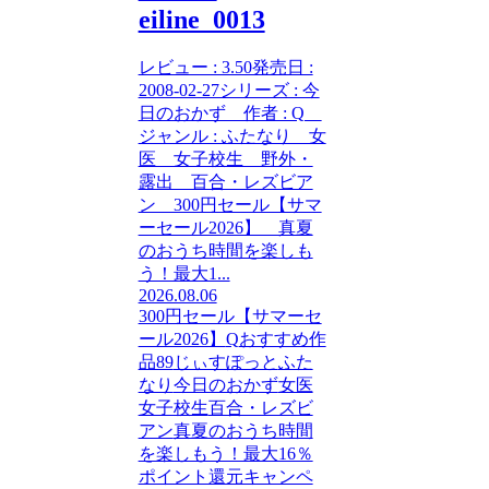
eiline_0013
レビュー : 3.50発売日 :
2008-02-27シリーズ : 今
日のおかず 作者 : Q
ジャンル : ふたなり 女
医 女子校生 野外・
露出 百合・レズビア
ン 300円セール【サマ
ーセール2026】 真夏
のおうち時間を楽しも
う！最大1...
2026.08.06
300円セール【サマーセ
ール2026】
Q
おすすめ作
品89
じぃすぽっと
ふた
なり
今日のおかず
女医
女子校生
百合・レズビ
アン
真夏のおうち時間
を楽しもう！最大16％
ポイント還元キャンペ