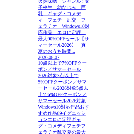
火炎味噌 ジャンル : 女
子校生 幼なじみ 巨
乳 ギャグ・コメデ
ィ フェチ 乱交 フ
ェラチオ Windows10対
応作品 エロに定評
最大90%OFFセール【サ
マーセール2026】 真
夏のおうち時間...
2026.08.07
10点以上で7%OFFクー
ポン／サマーセール
2026対象
3点以上で
5%OFFクーポン／サマ
ーセール2026対象
5点以
上で6%OFFクーポン／
サマーセール2026対象
Windows10対応作品
おす
すめ作品89
イグニッシ
ョン
エロに定評
ギャ
グ・コメディ
フェチ
フ
ェラチオ
乱交
夏の最大