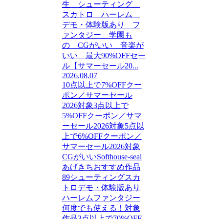
生 シューティング
スカトロ ハーレム
デモ・体験版あり フ
ァンタジー 学園も
の CGがいい 音楽が
いい 最大90%OFFセー
ル【サマーセール20...
2026.08.07
10点以上で7%OFFクー
ポン／サマーセール
2026対象
3点以上で
5%OFFクーポン／サマ
ーセール2026対象
5点以
上で6%OFFクーポン／
サマーセール2026対象
CGがいい
Softhouse-seal
あげきち
おすすめ作品
89
シューティング
スカ
トロ
デモ・体験版あり
ハーレム
ファンタジー
何度でも使える！対象
作品3点以上で70%OFF