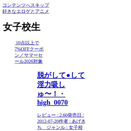
コンテンツへスキップ
好きなエロゲとアニメ
女子校生
10点以上で
7%OFFクーポ
ン／サマーセ
ール2026対象
脱がして●して
淫力吸し
ゅ〜！・
high_0070
レビュー : 2.60発売日 :
2012-07-20作者 : あげき
ち ジャンル : 女子校