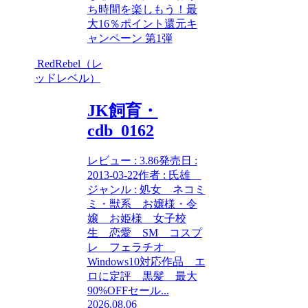
ち時間を楽しもう！最
大16％ポイント還元キ
ャンペーン 第1弾
RedRebel（レ
ッドレベル）
JK飼育・
cdb_0162
レビュー : 3.86発売日 :
2013-03-22作者 : 氏雄
ジャンル : 処女 ネコミ
ミ・獣系 お嬢様・令
嬢 お姫様 女子校
生 恋愛 SM コスプ
レ フェラチオ
Windows10対応作品 エ
ロに定評 黒髪 最大
90%OFFセール...
2026.08.06