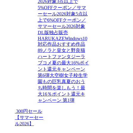
2026対象
3点以上で
5%OFFクーポン／サマ
ーセール2026対象
5点以
上で6%OFFクーポン／
サマーセール2026対象
DL版独占販売
HARUKAZE
Windows10
対応作品
おすすめ作品
89
ノラと皇女と野良猫
ハート
ファンタジー
ラ
ブコメ
夏の最大16%ポイ
ント還元キャンペーン
第6弾
大空樹
女子校生
学
園もの
巨乳
真夏のおう
ち時間を楽しもう！最
大16％ポイント還元キ
ャンペーン 第1弾
300円セール
【サマーセー
ル2026】