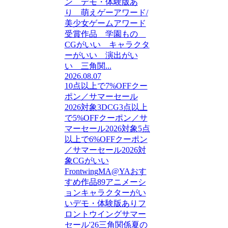
ン デモ・体験版あ
り 萌えゲーアワード/
美少女ゲームアワード
受賞作品 学園もの
CGがいい キャラクタ
ーがいい 演出がい
い 三角関...
2026.08.07
10点以上で7%OFFクー
ポン／サマーセール
2026対象
3DCG
3点以上
で5%OFFクーポン／サ
マーセール2026対象
5点
以上で6%OFFクーポン
／サマーセール2026対
象
CGがいい
Frontwing
MA@YA
おす
すめ作品89
アニメーシ
ョン
キャラクターがい
い
デモ・体験版あり
フ
ロントウイングサマー
セール'26
三角関係
夏の