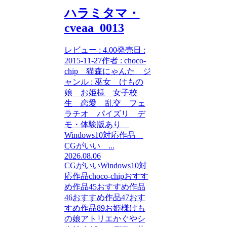
ハラミタマ・
cveaa_0013
レビュー : 4.00発売日 :
2015-11-27作者 : choco-
chip 猫森にゃんた ジ
ャンル : 巫女 けもの
娘 お姫様 女子校
生 恋愛 乱交 フェ
ラチオ パイズリ デ
モ・体験版あり
Windows10対応作品
CGがいい ...
2026.08.06
CGがいい
Windows10対
応作品
choco-chip
おすす
め作品45
おすすめ作品
46
おすすめ作品47
おす
すめ作品89
お姫様
けも
の娘
アトリエかぐや
シ