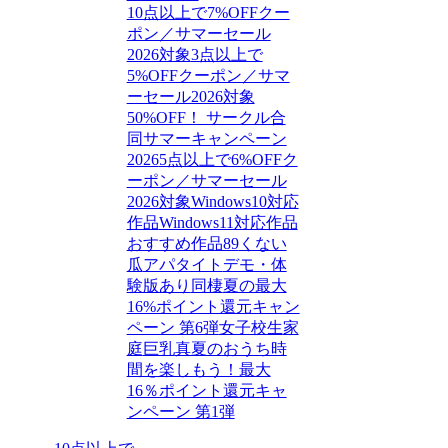
10点以上で7%OFFクー
ポン／サマーセール
2026対象
3点以上で
5%OFFクーポン／サマ
ーセール2026対象
50%OFF！ サークル合
同サマーキャンペーン
2026
5点以上で6%OFFク
ーポン／サマーセール
2026対象
Windows10対応
作品
Windows11対応作品
おすすめ作品89
くない
瓜
アパタイト
デモ・体
験版あり
同棲
夏の最大
16%ポイント還元キャン
ペーン 第6弾
女子校生
家
庭
巨乳
真夏のおうち時
間を楽しもう！最大
16％ポイント還元キャ
ンペーン 第1弾