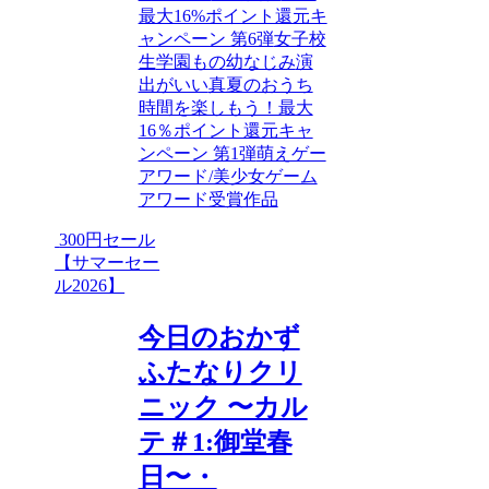
最大16%ポイント還元キ
ャンペーン 第6弾
女子校
生
学園もの
幼なじみ
演
出がいい
真夏のおうち
時間を楽しもう！最大
16％ポイント還元キャ
ンペーン 第1弾
萌えゲー
アワード/美少女ゲーム
アワード受賞作品
300円セール
【サマーセー
ル2026】
今日のおかず
ふたなりクリ
ニック 〜カル
テ＃1:御堂春
日〜・