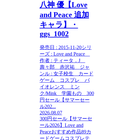
八神 優【Love
and Peace 追加
キャラ】・
ggs_1002
発売日 : 2015-11-20シリ
ーズ : Love and Peace
作者 : ティータ．J
壽々郎 赤沢祐 ジャ
ンル : 女子校生 カード
ゲーム コスプレ バ
イオレンス ミン
ク/Mink 学園もの 300
円セール【サマーセー
ル202...
2026.08.07
300円セール【サマーセ
ール2026】
Love and
Peace
おすすめ作品89
カ
ードゲーム
コスプレ
テ