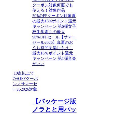
クーポン対象
何度でも
使える！対象作品
50%OFFクーポン対象
夏
の最大16%ポイント還元
キャンペーン 第6弾
女子
校生
学園もの
最大
90%OFFセール【サマー
セール2026】
真夏のお
うち時間を楽しもう！
最大16％ポイント還元
キャンペーン 第1弾
音楽
がいい
10点以上で
7%OFFクーポ
ン／サマーセ
ール2026対象
【パッケージ版
ノラとと用パッ