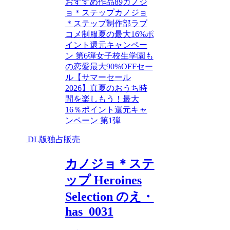
おすすめ作品89
カノジ
ョ＊ステップ
カノジョ
＊ステップ制作部
ラブ
コメ
制服
夏の最大16%ポ
イント還元キャンペー
ン 第6弾
女子校生
学園も
の
恋愛
最大90%OFFセー
ル【サマーセール
2026】
真夏のおうち時
間を楽しもう！最大
16％ポイント還元キャ
ンペーン 第1弾
DL版独占販売
カノジョ＊ステ
ップ Heroines
Selection のえ・
has_0031