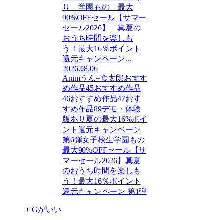
り 学園もの 最大
90%OFFセール【サマー
セール2026】 真夏の
おうち時間を楽しも
う！最大16％ポイント
還元キャンペーン...
2026.08.06
Anim
うん=食太郎
おすす
め作品45
おすすめ作品
46
おすすめ作品47
おす
すめ作品89
デモ・体験
版あり
夏の最大16%ポイ
ント還元キャンペーン
第6弾
女子校生
学園もの
最大90%OFFセール【サ
マーセール2026】
真夏
のおうち時間を楽しも
う！最大16％ポイント
還元キャンペーン 第1弾
CGがいい