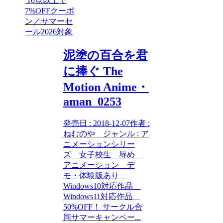
10点以上で
7%OFFクーポ
ン／サマーセ
ール2026対象
泥塗の百合を君
に捧ぐ The
Motion Anime・
aman_0253
発売日 : 2018-12-07作者 :
ねむのや ジャンル : ア
ニメーションシリー
ズ 女子校生 辱め
アニメーション デ
モ・体験版あり
Windows10対応作品
Windows11対応作品
50%OFF！ サークル合
同サマーキャンペー...