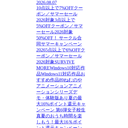
2026.08.07
10点以上で7%OFFクー
ポン／サマーセール
2026対象
3点以上で
5%OFFクーポン／サマ
ーセール2026対象
50%OFF！ サークル合
同サマーキャンペーン
2026
5点以上で6%OFFク
ーポン／サマーセール
2026対象
SURVIVE
MORE
Windows10対応作
品
Windows11対応作品
お
すすめ作品89
ねむのや
アニメーション
アニメ
ーションシリーズ
デ
モ・体験版あり
夏の最
大16%ポイント還元キャ
ンペーン 第6弾
女子校生
真夏のおうち時間を楽
しもう！最大16％ポイ
ント還元キャンペーン