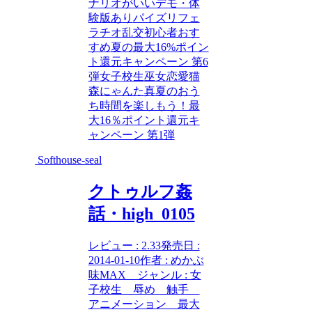
ナリオがいい
デモ・体
験版あり
パイズリ
フェ
ラチオ
乱交
初心者おす
すめ
夏の最大16%ポイン
ト還元キャンペーン 第6
弾
女子校生
巫女
恋愛
猫
森にゃんた
真夏のおう
ち時間を楽しもう！最
大16％ポイント還元キ
ャンペーン 第1弾
Softhouse-seal
クトゥルフ姦
話・high_0105
レビュー : 2.33発売日 :
2014-01-10作者 : めかぶ
味MAX ジャンル : 女
子校生 辱め 触手
アニメーション 最大