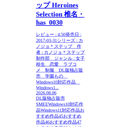
ップ Heroines
Selection 椎名・
has_0030
レビュー : 4.50発売日 :
2017-03-31シリーズ : カ
ノジョ＊ステップ 作
者 : カノジョ＊ステップ
制作部 ジャンル : 女子
校生 恋愛 ラブコ
メ 制服 DL版独占販
売 学園もの
Windows10対応作品
Windows1...
2026.08.06
DL版独占販売
SMEE
Windows10対応作
品
Windows11対応作品
お
すすめ作品45
おすすめ
作品46
おすすめ作品47