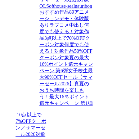
OL
Softhouse-seal
nauribon
おすすめ作品89
アニメ
ーション
デモ・体験版
あり
ラブコメ
中出し
何
度でも使える！対象作
品3点以上で70%OFFク
ーポン対象
何度でも使
える！対象作品50%OFF
クーポン対象
夏の最大
16%ポイント還元キャン
ペーン 第6弾
女子校生
最
大90%OFFセール【サマ
ーセール2026】
真夏の
おうち時間を楽しも
う！最大16％ポイント
還元キャンペーン 第1弾
10点以上で
7%OFFクーポ
ン／サマーセ
ール2026対象