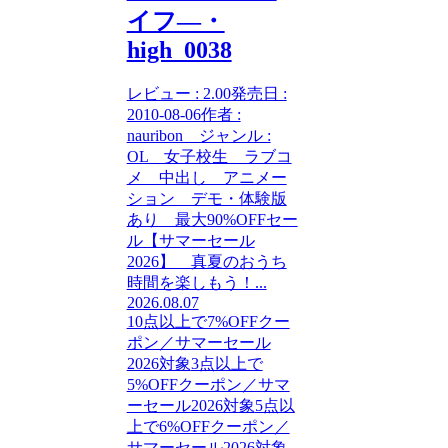
イフ―・
high_0038
レビュー : 2.00発売日 :
2010-08-06作者 :
nauribon ジャンル :
OL 女子校生 ラブコ
メ 中出し アニメー
ション デモ・体験版
あり 最大90%OFFセー
ル【サマーセール
2026】 真夏のおうち
時間を楽しもう！...
2026.08.07
10点以上で7%OFFクー
ポン／サマーセール
2026対象
3点以上で
5%OFFクーポン／サマ
ーセール2026対象
5点以
上で6%OFFクーポン／
サマーセール2026対象