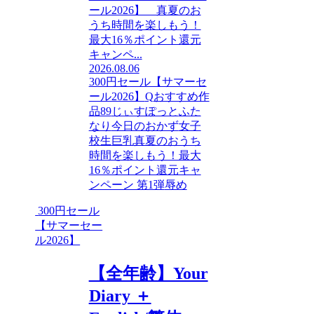
ール2026】 真夏のお
うち時間を楽しもう！
最大16％ポイント還元
キャンペ...
2026.08.06
300円セール【サマーセ
ール2026】
Q
おすすめ作
品89
じぃすぽっと
ふた
なり
今日のおかず
女子
校生
巨乳
真夏のおうち
時間を楽しもう！最大
16％ポイント還元キャ
ンペーン 第1弾
辱め
300円セール
【サマーセー
ル2026】
【全年齢】Your
Diary ＋