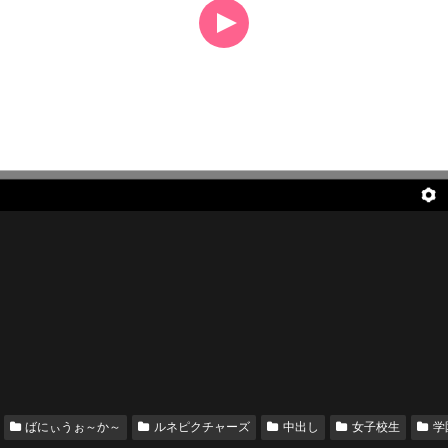
ばにぃうぉ～か～
ルネピクチャーズ
中出し
女子校生
学