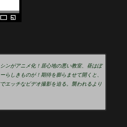
シンがアニメ化！居心地の悪い教室、昼はぼ
ーらしきものが！期待を膨らませて開くと、
でエッチなビデオ撮影を迫る。襲われるより