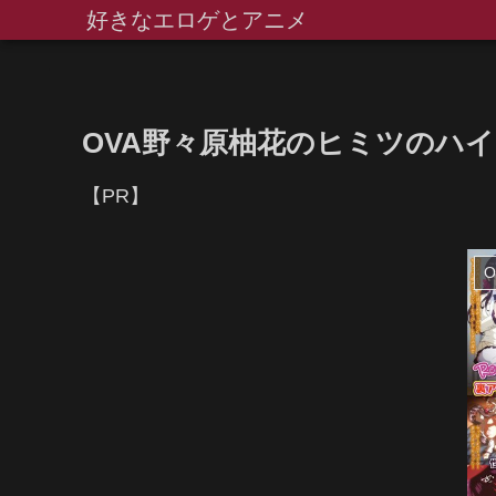
好きなエロゲとアニメ
OVA野々原柚花のヒミツのハイシン 
【PR】