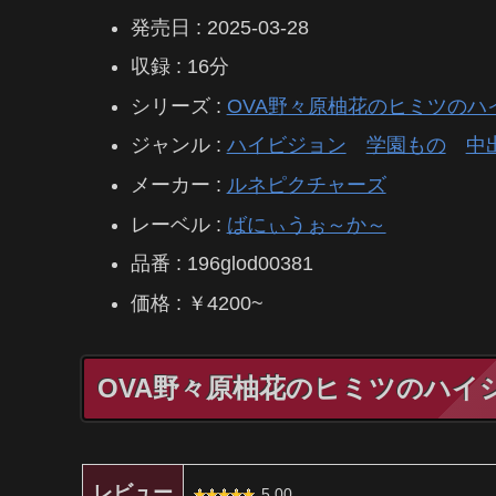
発売日 : 2025-03-28
収録 : 16分
シリーズ :
OVA野々原柚花のヒミツのハ
ジャンル :
ハイビジョン
学園もの
中
メーカー :
ルネピクチャーズ
レーベル :
ばにぃうぉ～か～
品番 : 196glod00381
価格 : ￥4200~
OVA野々原柚花のヒミツのハイシ
レビュー
5.00