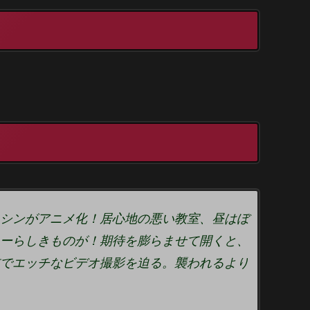
シンがアニメ化！居心地の悪い教室、昼はぼ
ーらしきものが！期待を膨らませて開くと、
でエッチなビデオ撮影を迫る。襲われるより