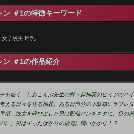
シン ＃1の特徴キーワード
 女子校生 巨乳
ン ＃1の作品紹介
チを描く、しおこんぶ先生の野々原柚花のヒミツのハイ
考える日々を送る柚花。ある日自分の下駄箱にラブレタ
手紙…彼女を呼び出した男は配信バレをネタに、目の前
のに、男はイったばかりの柚花に襲いかかり！？