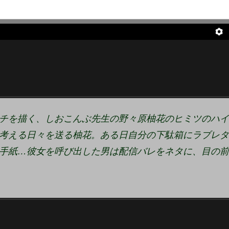
チを描く、しおこんぶ先生の野々原柚花のヒミツのハイ
考える日々を送る柚花。ある日自分の下駄箱にラブレタ
手紙…彼女を呼び出した男は配信バレをネタに、目の前