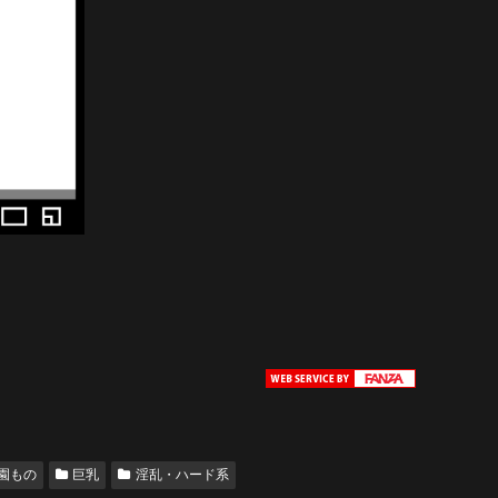
園もの
巨乳
淫乱・ハード系